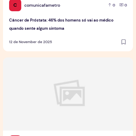
C
comunicafametro
0
0
Câncer de Próstata: 46% dos homens só vai ao médico
quando sente algum sintoma
12 de November de 2025
Projeto Funcional Cidadão 10 promove saúde e bem-estar