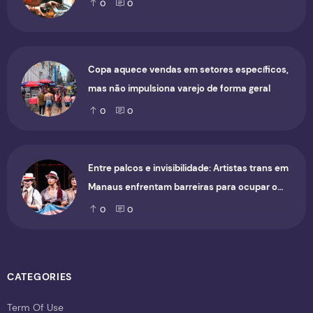
0
0
Copa aquece vendas em setores específicos,
mas não impulsiona varejo de forma geral
0
0
Entre palcos e invisibilidade: Artistas trans em
Manaus enfrentam barreiras para ocupar o
cenário cultural
0
0
CATEGORIES
Term Of Use