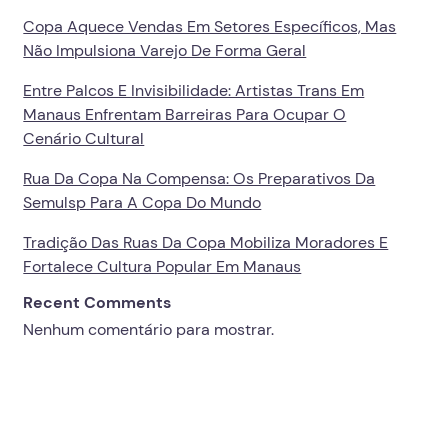
Copa Aquece Vendas Em Setores Específicos, Mas
Não Impulsiona Varejo De Forma Geral
Entre Palcos E Invisibilidade: Artistas Trans Em
Manaus Enfrentam Barreiras Para Ocupar O
Cenário Cultural
Rua Da Copa Na Compensa: Os Preparativos Da
Semulsp Para A Copa Do Mundo
Tradição Das Ruas Da Copa Mobiliza Moradores E
Fortalece Cultura Popular Em Manaus
Recent Comments
Nenhum comentário para mostrar.