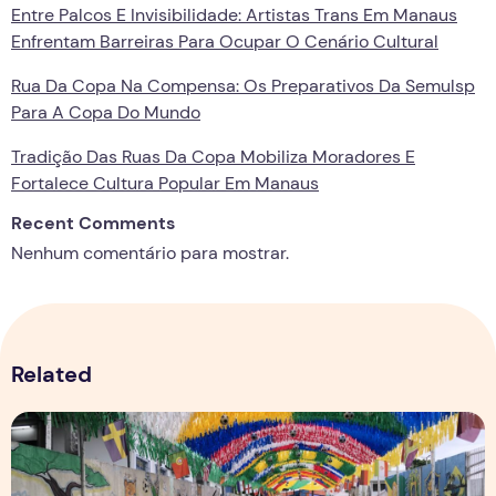
Entre Palcos E Invisibilidade: Artistas Trans Em Manaus
Enfrentam Barreiras Para Ocupar O Cenário Cultural
Rua Da Copa Na Compensa: Os Preparativos Da Semulsp
Para A Copa Do Mundo
Tradição Das Ruas Da Copa Mobiliza Moradores E
Fortalece Cultura Popular Em Manaus
Recent Comments
Nenhum comentário para mostrar.
Related
Rua da Copa na Compensa: Os preparativos da Semulsp p