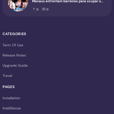
Manaus enfrentam barreiras para ocupar o
cenário cultural
0
0
CATEGORIES
Term Of Use
Release Notes
Upgrade Guide
Travel
PAGES
Installation
IntelliSense