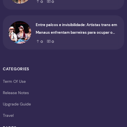
0
0
Entre palcos e invisibilidade: Artistas trans em
Manaus enfrentam barreiras para ocupar o
cenário cultural
0
0
CATEGORIES
Term Of Use
Release Notes
Upgrade Guide
Travel