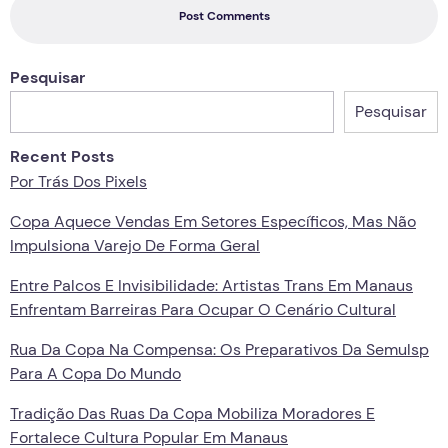
Post Comments
Pesquisar
Pesquisar
Recent Posts
Por Trás Dos Pixels
Copa Aquece Vendas Em Setores Específicos, Mas Não
Impulsiona Varejo De Forma Geral
Entre Palcos E Invisibilidade: Artistas Trans Em Manaus
Enfrentam Barreiras Para Ocupar O Cenário Cultural
Rua Da Copa Na Compensa: Os Preparativos Da Semulsp
Para A Copa Do Mundo
Tradição Das Ruas Da Copa Mobiliza Moradores E
Fortalece Cultura Popular Em Manaus