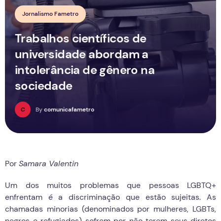
Jornalismo Fametro
Trabalhos científicos de
universidade abordam a
intolerância de gênero na
sociedade
C
By
comunicafametro
Por
Samara Valentin
Um dos muitos problemas que pessoas LGBTQ+
enfrentam é a discriminação que estão sujeitas. As
chamadas minorias (denominados por mulheres, LGBTs,
negros e refugiados) sofrem por não terem seus diretos