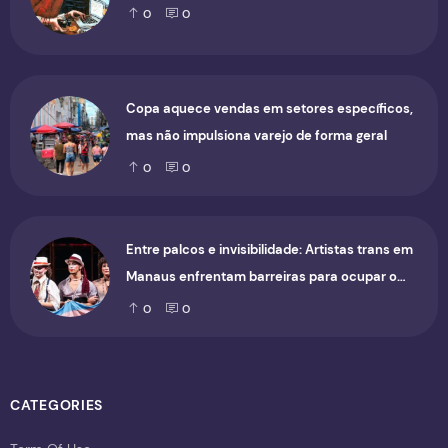
0
0
Copa aquece vendas em setores específicos,
mas não impulsiona varejo de forma geral
0
0
Entre palcos e invisibilidade: Artistas trans em
Manaus enfrentam barreiras para ocupar o
cenário cultural
0
0
CATEGORIES