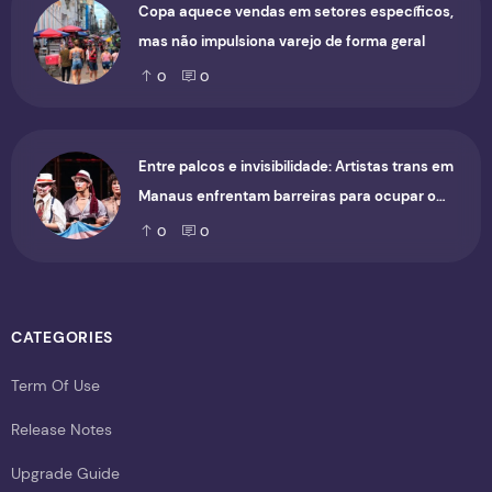
Copa aquece vendas em setores específicos,
mas não impulsiona varejo de forma geral
0
0
Entre palcos e invisibilidade: Artistas trans em
Manaus enfrentam barreiras para ocupar o
cenário cultural
0
0
CATEGORIES
Term Of Use
Release Notes
Upgrade Guide