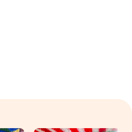
ular em Manaus
Os preparativos da Semulsp para a Copa do Mundo
O povo brasileiro e o futebol: identidade, p