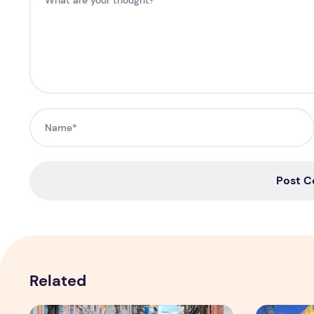
Post 
Related
Copa aquece vendas em setores específicos, mas não i
Tradição d