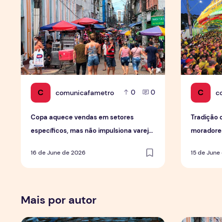
C
C
comunicafametro
c
0
0
Copa aquece vendas em setores
Tradição 
específicos, mas não impulsiona varejo
moradores
de forma geral
em Mana
16 de June de 2026
15 de June
Mais por autor