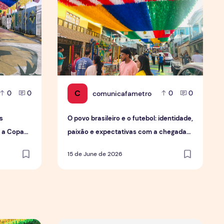
C
comunicafametro
0
0
0
0
s
O povo brasileiro e o futebol: identidade,
a a Copa
paixão e expectativas com a chegada
da Copa.
15 de June de 2026