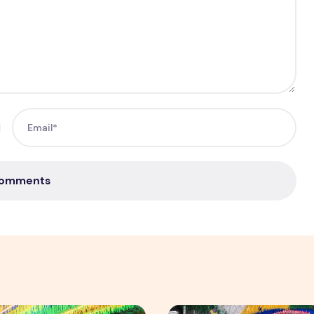
Comments
mpulsiona varejo de forma geral
as Ruas da Copa mobiliza moradores e fortalece cultura pop
Rua da Copa na Compensa: 