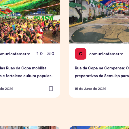
C
omunicafametro
comunicafametro
0
0
das Ruas da Copa mobiliza
Rua da Copa na Compensa: O
 e fortalece cultura popular
preparativos da Semulsp par
us
do Mundo
 de 2026
15 de June de 2026