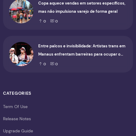
Copa aquece vendas em setores específicos,
mas não impulsiona varejo de forma geral
0
0
Entre palcos e invisibilidade: Artistas trans em
Manaus enfrentam barreiras para ocupar o
cenário cultural
0
0
CATEGORIES
Term Of Use
Release Notes
Upgrade Guide