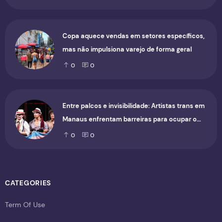
Copa aquece vendas em setores específicos,
mas não impulsiona varejo de forma geral
0
0
Entre palcos e invisibilidade: Artistas trans em
Manaus enfrentam barreiras para ocupar o
cenário cultural
0
0
CATEGORIES
Term Of Use