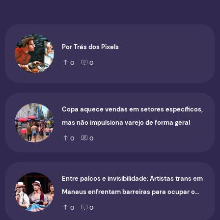
Por Trás dos Pixels
0
0
Copa aquece vendas em setores específicos,
mas não impulsiona varejo de forma geral
0
0
Entre palcos e invisibilidade: Artistas trans em
Manaus enfrentam barreiras para ocupar o
cenário cultural
0
0