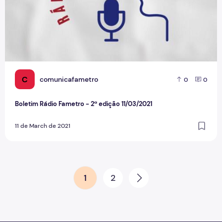
C
comunicafametro
0
0
Boletim Rádio Fametro - 2ª edição 11/03/2021
11 de March de 2021
Paginação de posts
1
2
Next