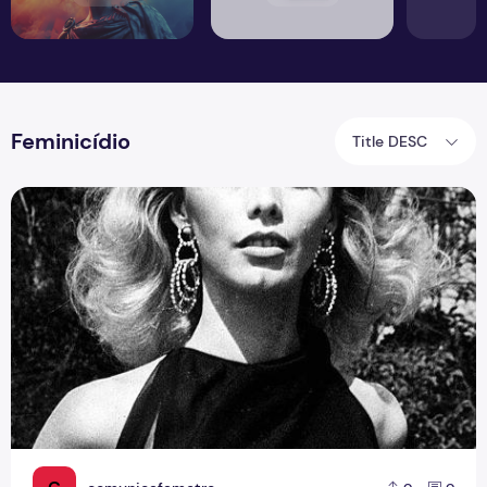
Feminicídio
Title DESC
Histórias interrompidas: o grito que o Brasil insiste em ignor