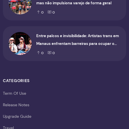
mas não impulsiona varejo de forma geral
0
0
Entre palcos e invisibilidade: Artistas trans em
Manaus enfrentam barreiras para ocupar o
cenário cultural
0
0
CATEGORIES
Term Of Use
Release Notes
Upgrade Guide
Travel