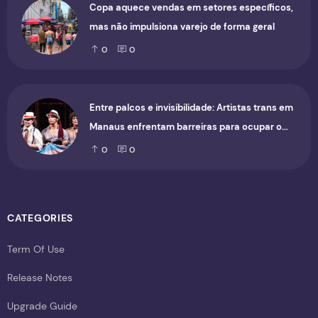
Copa aquece vendas em setores específicos,
mas não impulsiona varejo de forma geral
0
0
Entre palcos e invisibilidade: Artistas trans em
Manaus enfrentam barreiras para ocupar o
cenário cultural
0
0
CATEGORIES
Term Of Use
Release Notes
Upgrade Guide