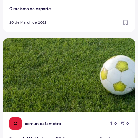
O racismo no esporte
26 de March de 2021
Penarol-AM X Ypiranga-RS: time amazonense disputa uma va
C
comunicafametro
0
0