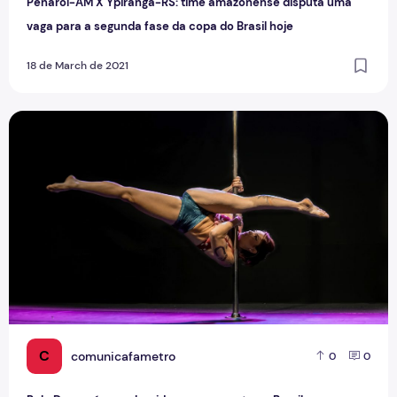
Penarol-AM X Ypiranga-RS: time amazonense disputa uma
vaga para a segunda fase da copa do Brasil hoje
18 de March de 2021
Pole Dance é reconhecida como esporte no Brasil
C
comunicafametro
0
0