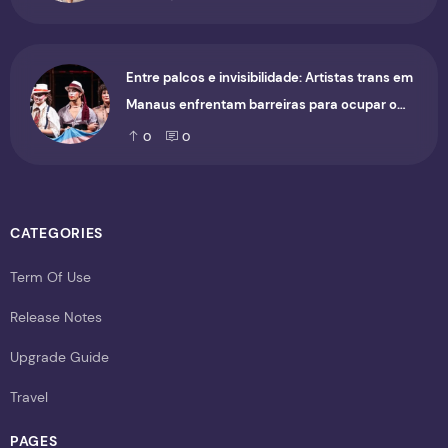
Entre palcos e invisibilidade: Artistas trans em
Manaus enfrentam barreiras para ocupar o
cenário cultural
0
0
CATEGORIES
Term Of Use
Release Notes
Upgrade Guide
Travel
PAGES