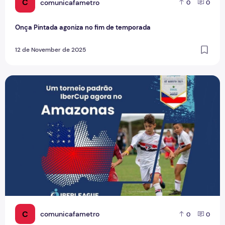
C
comunicafametro
0
0
Onça Pintada agoniza no fim de temporada
12 de November de 2025
Evento esportivo Iberleague Amazonas reúne cursos do Cen
C
comunicafametro
0
0