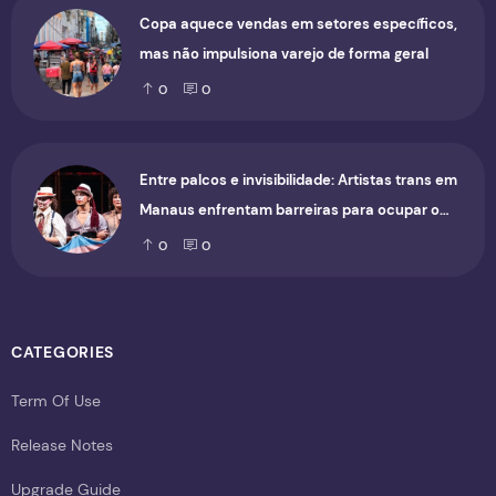
Copa aquece vendas em setores específicos,
mas não impulsiona varejo de forma geral
0
0
Entre palcos e invisibilidade: Artistas trans em
Manaus enfrentam barreiras para ocupar o
cenário cultural
0
0
CATEGORIES
Term Of Use
Release Notes
Upgrade Guide