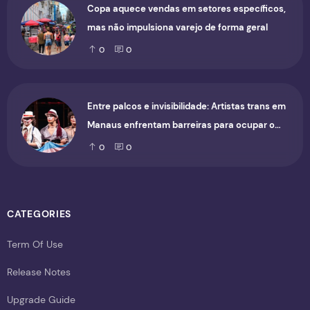
Copa aquece vendas em setores específicos,
mas não impulsiona varejo de forma geral
0
0
Entre palcos e invisibilidade: Artistas trans em
Manaus enfrentam barreiras para ocupar o
cenário cultural
0
0
CATEGORIES
Term Of Use
Release Notes
Upgrade Guide