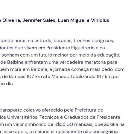
 Oliveira, Jennifer Sales, Luan Miguel e Vinicius
tando horas na estrada, buracos, trechos perigosos,
udantes que vivem em Presidente Figueiredo e na
ue sonham com um futuro melhor por meio da educação.
0 de Balbina enfrentam uma verdadeira maratona para
quem mora em Balbina, a jornada começa mais cedo, com
e, de lá, mais 107 km até Manaus, totalizando 187 km por
co dia.
transporte coletivo oferecido pela Prefeitura de
os Universitários, Técnicos e Graduados de Presidente
 um valor simbólico de R$35,00 mensais, que auxilia na
m esse apoio, a maioria simplesmente não conseguiria