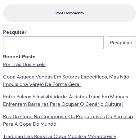
Post Comments
Pesquisar
Pesquisar
Recent Posts
Por Trás Dos Pixels
Copa Aquece Vendas Em Setores Específicos, Mas Não
Impulsiona Varejo De Forma Geral
Entre Palcos E Invisibilidade: Artistas Trans Em Manaus
Enfrentam Barreiras Para Ocupar O Cenário Cultural
Rua Da Copa Na Compensa: Os Preparativos Da Semulsp
Para A Copa Do Mundo
Tradição Das Ruas Da Copa Mobiliza Moradores E