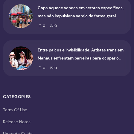
Copa aquece vendas em setores específicos,
mas não impulsiona varejo de forma geral
0
0
Entre palcos e invisibilidade: Artistas trans em
Manaus enfrentam barreiras para ocupar o
cenário cultural
0
0
CATEGORIES
Term Of Use
Release Notes
Upgrade Guide