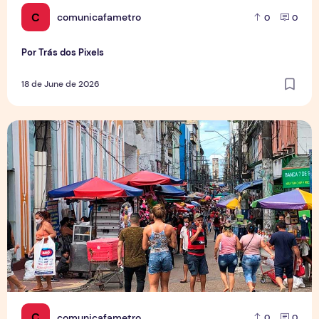
C
comunicafametro
0
0
Por Trás dos Pixels
18 de June de 2026
Copa aquece vendas em setores específicos, mas não impul
C
comunicafametro
0
0