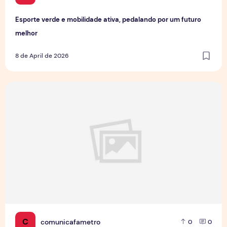
Esporte verde e mobilidade ativa, pedalando por um futuro
melhor
8 de April de 2026
Câncer de Próstata: 46% dos homens só vai ao médico qua
C
comunicafametro
0
0