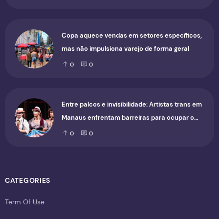
Copa aquece vendas em setores específicos,
mas não impulsiona varejo de forma geral
0
0
Entre palcos e invisibilidade: Artistas trans em
Manaus enfrentam barreiras para ocupar o
cenário cultural
0
0
CATEGORIES
Term Of Use