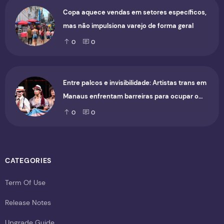
Copa aquece vendas em setores específicos,
mas não impulsiona varejo de forma geral
0
0
Entre palcos e invisibilidade: Artistas trans em
Manaus enfrentam barreiras para ocupar o
cenário cultural
0
0
CATEGORIES
Term Of Use
Release Notes
Upgrade Guide