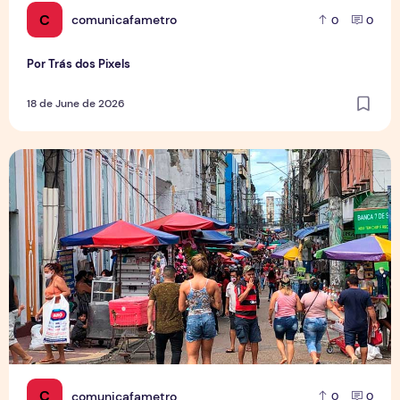
C
comunicafametro
0
0
Por Trás dos Pixels
18 de June de 2026
Copa aquece vendas em setores específicos, mas não impul
C
comunicafametro
0
0