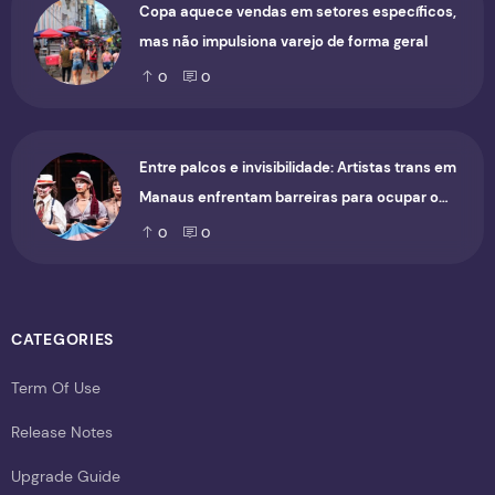
Copa aquece vendas em setores específicos,
mas não impulsiona varejo de forma geral
0
0
Entre palcos e invisibilidade: Artistas trans em
Manaus enfrentam barreiras para ocupar o
cenário cultural
0
0
CATEGORIES
Term Of Use
Release Notes
Upgrade Guide