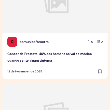
C
comunicafametro
0
0
Câncer de Próstata: 46% dos homens só vai ao médico
quando sente algum sintoma
12 de November de 2025
Projeto Funcional Cidadão 10 promove saúde e bem-estar