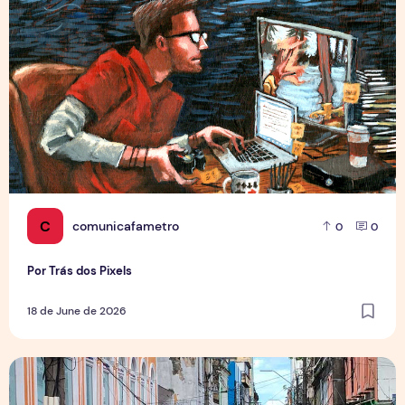
C
comunicafametro
0
0
Por Trás dos Pixels
18 de June de 2026
Copa aquece vendas em setores específicos, mas não impul