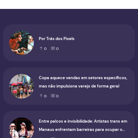
Por Trás dos Pixels
0
0
Copa aquece vendas em setores específicos,
mas não impulsiona varejo de forma geral
0
0
Entre palcos e invisibilidade: Artistas trans em
Manaus enfrentam barreiras para ocupar o
cenário cultural