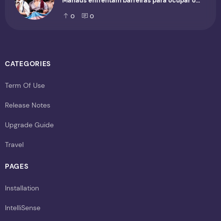
Manaus enfrentam barreiras para ocupar o
cenário cultural
0
0
CATEGORIES
Term Of Use
Release Notes
Upgrade Guide
Travel
PAGES
Installation
IntelliSense