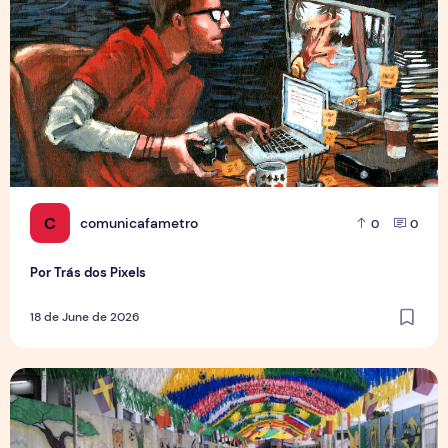
C
comunicafametro
0
0
Por Trás dos Pixels
18 de June de 2026
Rua da Copa na Compensa: Os preparativos da Semulsp p