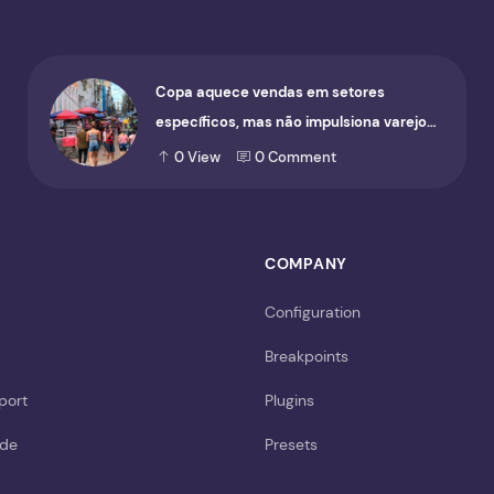
Copa aquece vendas em setores
específicos, mas não impulsiona varejo
de forma geral
0
View
0
Comment
COMPANY
Configuration
Breakpoints
port
Plugins
ide
Presets