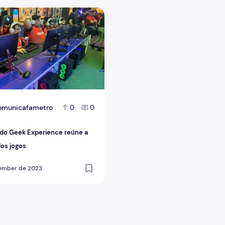
nce
o Geek Experience reúne a paixão pelos jogos
omunicafametro
0
0
 do Geek Experience reúne a
los jogos
tember de 2023