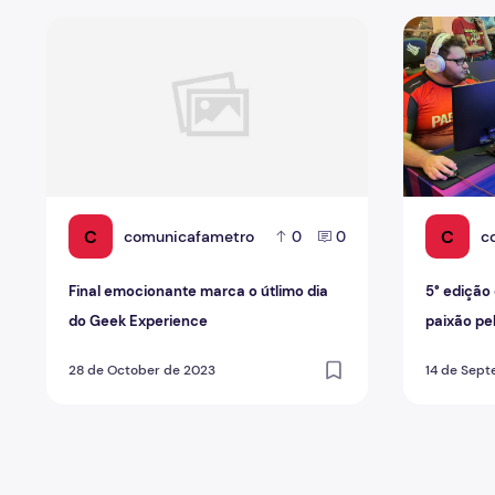
Final emocionante marca o útlimo dia do Geek Experie
5° edição d
C
C
comunicafametro
c
0
0
Final emocionante marca o útlimo dia
5° edição
do Geek Experience
paixão pe
28 de October de 2023
14 de Sep