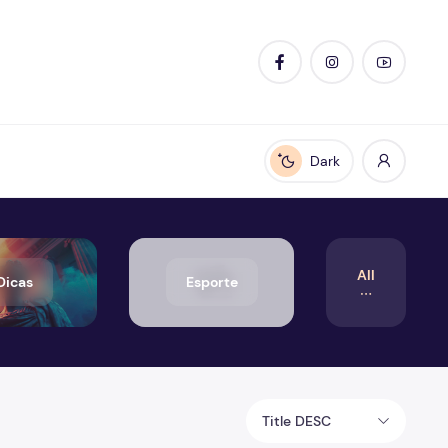
Dark
Enable dark mode
All
Dicas
Esporte
Title DESC