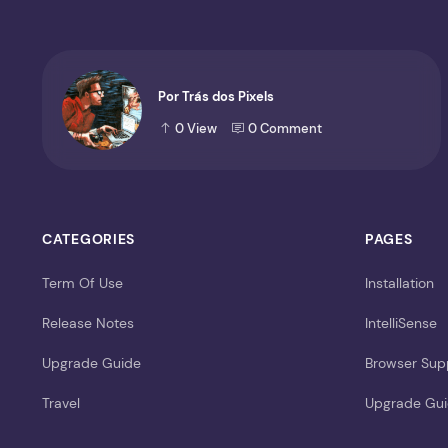
Por Trás dos Pixels
0
View
0
Comment
CATEGORIES
PAGES
Term Of Use
Installation
Release Notes
IntelliSense
Upgrade Guide
Browser Sup
Travel
Upgrade Gu