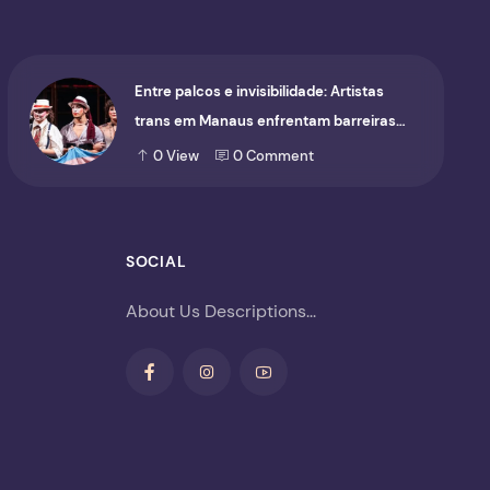
Entre palcos e invisibilidade: Artistas
trans em Manaus enfrentam barreiras
para ocupar o cenário cultural
0
View
0
Comment
SOCIAL
About Us Descriptions...