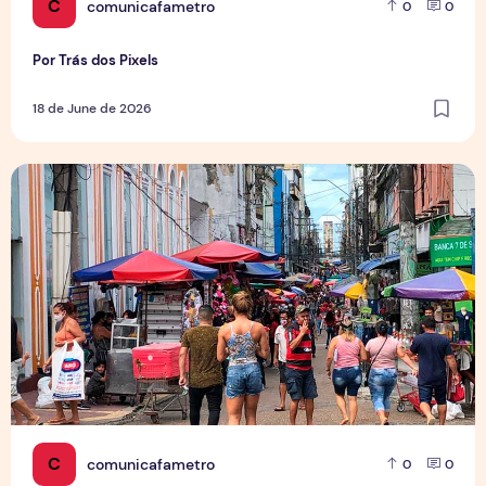
C
comunicafametro
0
0
Por Trás dos Pixels
18 de June de 2026
Copa aquece vendas em setores específicos, mas não impul
C
comunicafametro
0
0