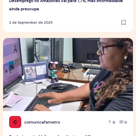
Desemprego no Amazonas cai para 7,7%, mas informalidade
ainda preocupa
2 de September de 2025
Dupla Jornada: Mulheres Acadêmicas e Mães
C
comunicafametro
0
0