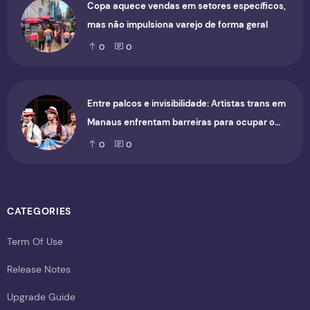
Copa aquece vendas em setores específicos,
mas não impulsiona varejo de forma geral
0
0
Entre palcos e invisibilidade: Artistas trans em
Manaus enfrentam barreiras para ocupar o
cenário cultural
0
0
CATEGORIES
Term Of Use
Release Notes
Upgrade Guide