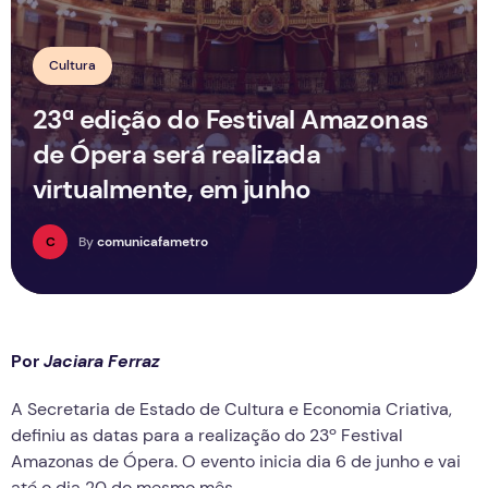
Cultura
23ª edição do Festival Amazonas
de Ópera será realizada
virtualmente, em junho
C
By
comunicafametro
Por
Jaciara Ferraz
A Secretaria de Estado de Cultura e Economia Criativa,
definiu as datas para a realização do 23º Festival
Amazonas de Ópera. O evento inicia dia 6 de junho e vai
até o dia 20 do mesmo mês.