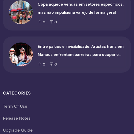
Copa aquece vendas em setores específicos,
mas não impulsiona varejo de forma geral
0
0
Entre palcos e invisibilidade: Artistas trans em
Manaus enfrentam barreiras para ocupar o
cenário cultural
0
0
CATEGORIES
Term Of Use
Release Notes
Upgrade Guide