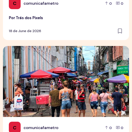
C
comunicafametro
0
0
Por Trás dos Pixels
18 de June de 2026
Copa aquece vendas em setores específicos, mas não impul
C
comunicafametro
0
0