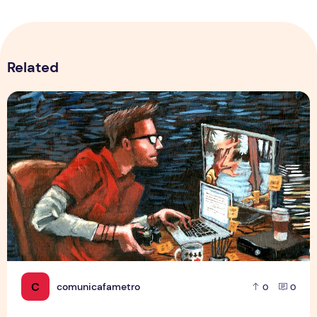
Related
Por Trás dos Pixels
C
comunicafametro
0
0