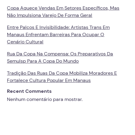
Copa Aquece Vendas Em Setores Específicos, Mas
Não Impulsiona Varejo De Forma Geral
Entre Palcos E Invisibilidade: Artistas Trans Em
Manaus Enfrentam Barreiras Para Ocupar O
Cenário Cultural
Rua Da Copa Na Compensa: Os Preparativos Da
Semulsp Para A Copa Do Mundo
Tradição Das Ruas Da Copa Mobiliza Moradores E
Fortalece Cultura Popular Em Manaus
Recent Comments
Nenhum comentário para mostrar.