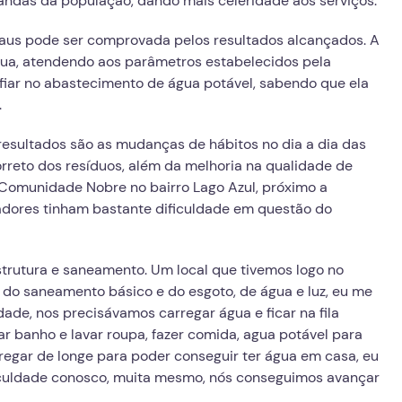
andas da população, dando mais celeridade aos serviços.
naus pode ser comprovada pelos resultados alcançados. A
gua, atendendo aos parâmetros estabelecidos pela
fiar no abastecimento de água potável, sabendo que ela
.
esultados são as mudanças de hábitos no dia a dia das
rreto dos resíduos, além da melhoria na qualidade de
 Comunidade Nobre no bairro Lago Azul, próximo a
adores tinham bastante dificuldade em questão do
trutura e saneamento. Um local que tivemos logo no
, do saneamento básico e do esgoto, de água e luz, eu me
de, nos precisávamos carregar água e ficar na fila
r banho e lavar roupa, fazer comida, agua potável para
regar de longe para poder conseguir ter água em casa, eu
iculdade conosco, muita mesmo, nós conseguimos avançar