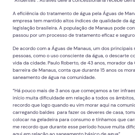
“Afluentes”. Através dele a concessionária recebe dem
A eficiência do tratamento de água pela Águas de Ma
empresa tem mantido altos índices de qualidade da á
legislação brasileira. A população de Manaus pode con
passou por um processo de tratamento eficaz e seguro
De acordo com a Águas de Manaus, um dos principais r
pessoas, como o uso consciente da água, o descarte co
vida da cidade. Paulo Roberto, de 43 anos, morador da
barreira de Manaus, conta que durante 15 anos os mor
saneamento de água na comunidade.
“Há pouco mais de 3 anos que começamos a ter infraes
início muita dificuldade em relação a todos os âmbitos
recordo que logo quando eu vim morar aqui na comunida
carregando baldes para fazer os deveres de casa, toma
colocar na geladeira para consumo e tínhamos que car
me recordo que durante esse período houve muita dif
aqui em relação ao saneamento básico de agua”.