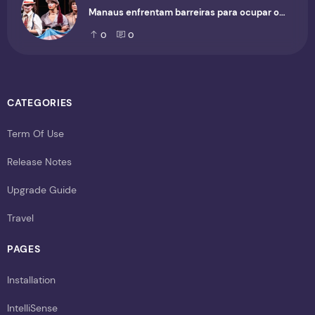
Manaus enfrentam barreiras para ocupar o
cenário cultural
0
0
CATEGORIES
Term Of Use
Release Notes
Upgrade Guide
Travel
PAGES
Installation
IntelliSense