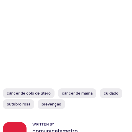
câncer de colo de útero
câncer de mama
cuidado
outubro rosa
prevenção
WRITTEN BY
comunicafametro