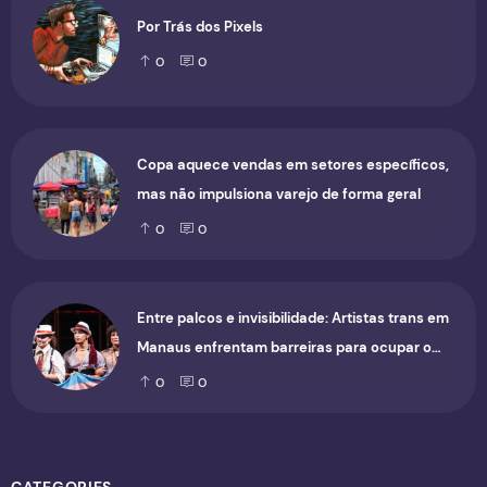
Por Trás dos Pixels
0
0
Copa aquece vendas em setores específicos,
mas não impulsiona varejo de forma geral
0
0
Entre palcos e invisibilidade: Artistas trans em
Manaus enfrentam barreiras para ocupar o
cenário cultural
0
0
CATEGORIES