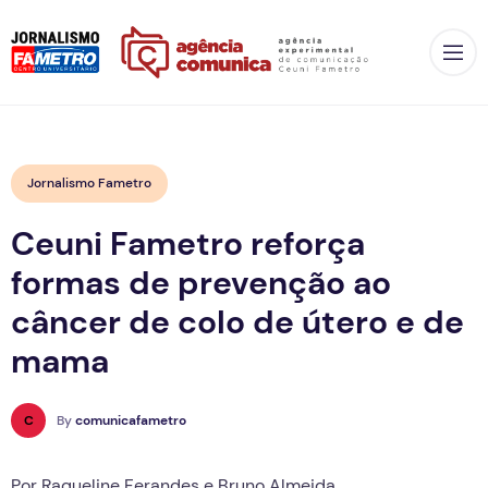
Op
Jornalismo Fametro
Ceuni Fametro reforça
formas de prevenção ao
câncer de colo de útero e de
mama
C
By
comunicafametro
Por Raqueline Ferandes e Bruno Almeida