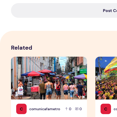
Post 
Related
Copa aquece vendas em setores específicos, mas não i
Tradição d
C
C
comunicafametro
c
0
0