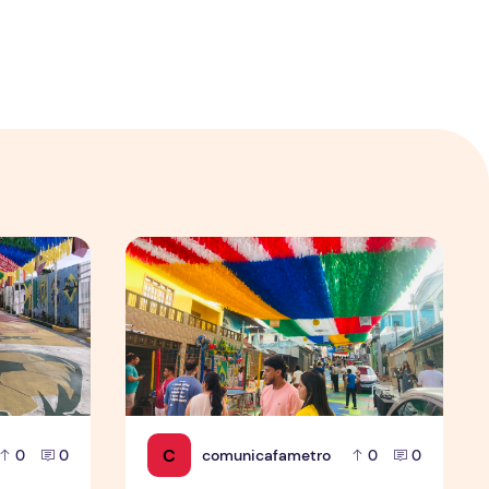
ular em Manaus
Os preparativos da Semulsp para a Copa do Mundo
O povo brasileiro e o futebol: identidade, p
C
comunicafametro
0
0
0
0