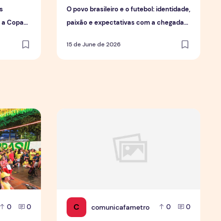
s
O povo brasileiro e o futebol: identidade,
a a Copa
paixão e expectativas com a chegada
da Copa.
15 de June de 2026
 de forma geral
mobiliza moradores e fortalece cultura popular em Manaus
Jovens Jornalistas em Cena: Perspectivas e D
C
comunicafametro
0
0
0
0