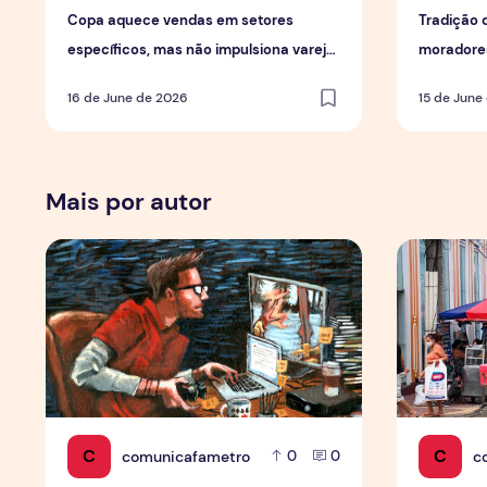
Copa aquece vendas em setores
Tradição 
específicos, mas não impulsiona varejo
moradores
de forma geral
em Mana
16 de June de 2026
15 de June
Mais por autor
Por Trás dos Pixels
Copa aquec
C
C
comunicafametro
c
0
0