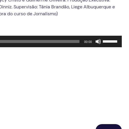
Dinniz. Supervisão: Tânia Brandão, Liege Albuquerque e
ora do curso de Jornalismo)
Use
00:00
as
setas
para
cima
ou
para
baixo
para
aumentar
ou
diminuir
o
volume.