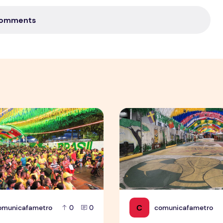
Comments
mpulsiona varejo de forma geral
as Ruas da Copa mobiliza moradores e fortalece cultura pop
Rua da Copa na Compensa: 
C
omunicafametro
comunicafametro
0
0