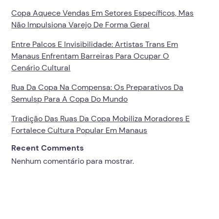
Copa Aquece Vendas Em Setores Específicos, Mas
Não Impulsiona Varejo De Forma Geral
Entre Palcos E Invisibilidade: Artistas Trans Em
Manaus Enfrentam Barreiras Para Ocupar O
Cenário Cultural
Rua Da Copa Na Compensa: Os Preparativos Da
Semulsp Para A Copa Do Mundo
Tradição Das Ruas Da Copa Mobiliza Moradores E
Fortalece Cultura Popular Em Manaus
Recent Comments
Nenhum comentário para mostrar.