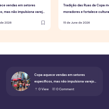
ece vendas em setores
Tradição das Ruas da Copa mo
os, mas não impulsiona varejo
moradores e fortalece cultur
geral
em Manaus
 de 2026
15 de June de 2026
Copa aquece vendas em setores
específicos, mas não impulsiona varejo
de forma geral
0
View
0
Comment