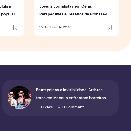
biliza
Jovens Jornalistas em Cena:
a popular
Perspectivas e Desafios da Profissão
15 de June de 2026
Entre palcos e invisibilidade: Artistas
trans em Manaus enfrentam barreiras
para ocupar o cenário cultural
0
View
0
Comment