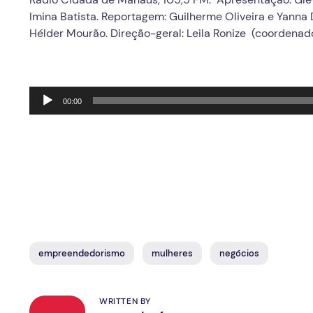
Imina Batista. Reportagem: Guilherme Oliveira e Yanna 
Hélder Mourão. Direção-geral: Leila Ronize (coordenad
Tocador
00:00
de
áudio
empreendedorismo
mulheres
negócios
WRITTEN BY