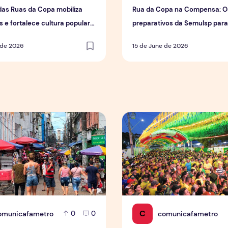
das Ruas da Copa mobiliza
Rua da Copa na Compensa: O
 e fortalece cultura popular
preparativos da Semulsp par
us
do Mundo
 de 2026
15 de June de 2026
e vendas em setores específicos, mas não impulsiona varejo
Tradição das Ruas da Copa 
C
omunicafametro
comunicafametro
0
0