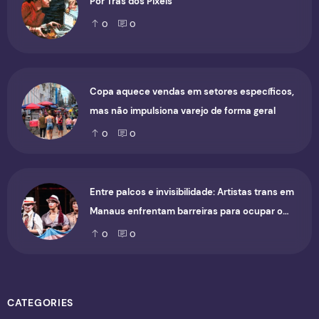
Por Trás dos Pixels
0
0
Copa aquece vendas em setores específicos,
mas não impulsiona varejo de forma geral
0
0
Entre palcos e invisibilidade: Artistas trans em
Manaus enfrentam barreiras para ocupar o
cenário cultural
0
0
CATEGORIES