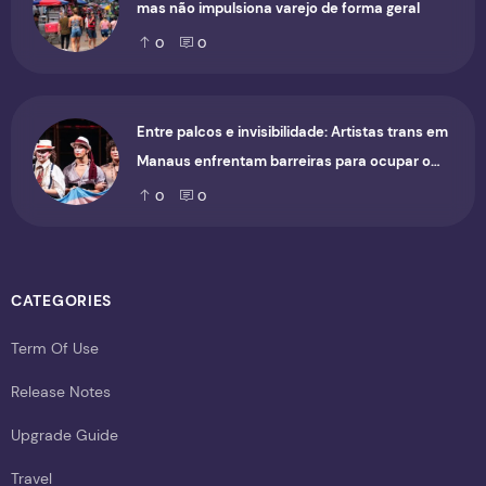
mas não impulsiona varejo de forma geral
0
0
Entre palcos e invisibilidade: Artistas trans em
Manaus enfrentam barreiras para ocupar o
cenário cultural
0
0
CATEGORIES
Term Of Use
Release Notes
Upgrade Guide
Travel