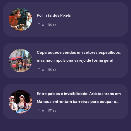
Por Trás dos Pixels
0
0
Copa aquece vendas em setores específicos,
mas não impulsiona varejo de forma geral
0
0
Entre palcos e invisibilidade: Artistas trans em
Manaus enfrentam barreiras para ocupar o
cenário cultural
0
0