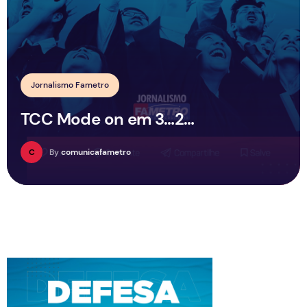
Jornalismo Fametro
TCC Mode on em 3…2…
C
By
comunicafametro