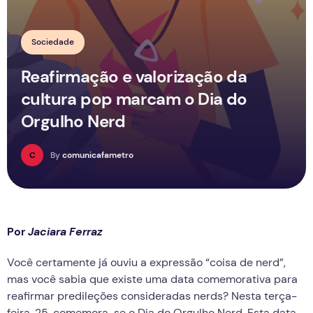
Sociedade
Reafirmação e valorização da
cultura pop marcam o Dia do
Orgulho Nerd
C
By
comunicafametro
Por
Jaciara Ferraz
Você certamente já ouviu a expressão “coisa de nerd”,
mas você sabia que existe uma data comemorativa para
reafirmar predileções consideradas nerds? Nesta terça-
feira, 25, comemora-se o Dia do Orgulho Nerd. Esta data