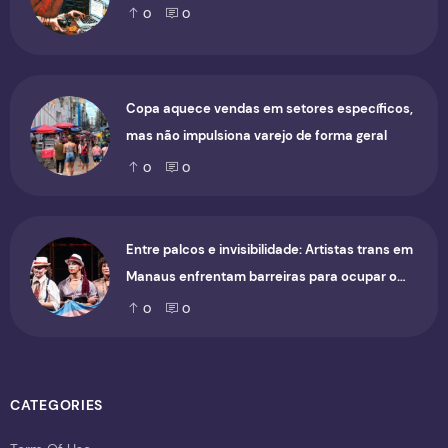
0
0
Copa aquece vendas em setores específicos,
mas não impulsiona varejo de forma geral
0
0
Entre palcos e invisibilidade: Artistas trans em
Manaus enfrentam barreiras para ocupar o
cenário cultural
0
0
CATEGORIES