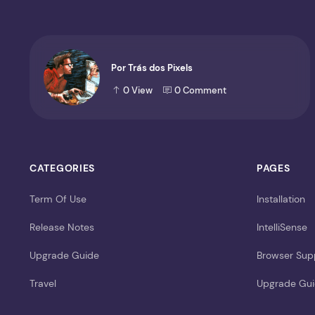
Por Trás dos Pixels
0
View
0
Comment
CATEGORIES
PAGES
Term Of Use
Installation
Release Notes
IntelliSense
Upgrade Guide
Browser Sup
Travel
Upgrade Gu