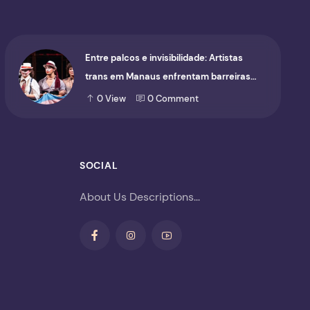
Entre palcos e invisibilidade: Artistas
trans em Manaus enfrentam barreiras
para ocupar o cenário cultural
0
View
0
Comment
SOCIAL
About Us Descriptions...