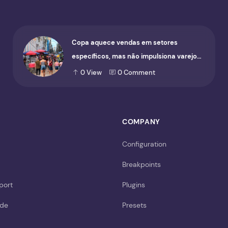
Copa aquece vendas em setores
específicos, mas não impulsiona varejo
de forma geral
0
View
0
Comment
COMPANY
Configuration
Breakpoints
port
Plugins
ide
Presets