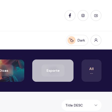
Dark
Enable dark mode
All
Dicas
Esporte
Title DESC