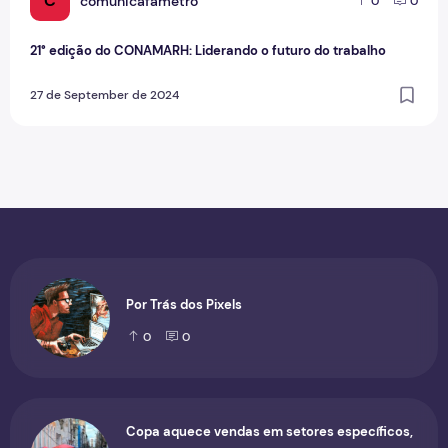
C
comunicafametro
0
0
21° edição do CONAMARH: Liderando o futuro do trabalho
27 de September de 2024
Por Trás dos Pixels
0
0
Copa aquece vendas em setores específicos,