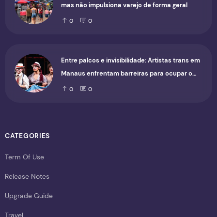
mas não impulsiona varejo de forma geral
0
0
Entre palcos e invisibilidade: Artistas trans em
Manaus enfrentam barreiras para ocupar o
cenário cultural
0
0
CATEGORIES
Term Of Use
Release Notes
Upgrade Guide
Travel