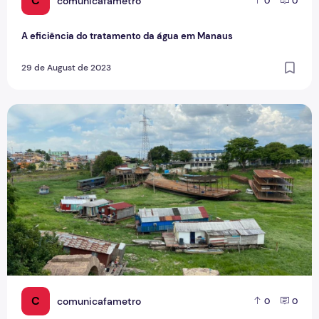
C
comunicafametro
0
0
A eficiência do tratamento da água em Manaus
29 de August de 2023
Favelização de Manaus e desafios para garantir saneament
C
comunicafametro
0
0