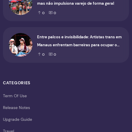
mas não impulsiona varejo de forma geral
0
0
Entre palcos e invisibilidade: Artistas trans em
Manaus enfrentam barreiras para ocupar o
cenário cultural
0
0
CATEGORIES
Term Of Use
Release Notes
Upgrade Guide
Travel