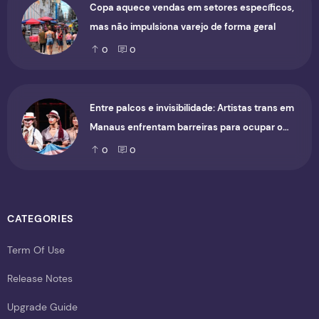
Copa aquece vendas em setores específicos,
mas não impulsiona varejo de forma geral
0
0
Entre palcos e invisibilidade: Artistas trans em
Manaus enfrentam barreiras para ocupar o
cenário cultural
0
0
CATEGORIES
Term Of Use
Release Notes
Upgrade Guide