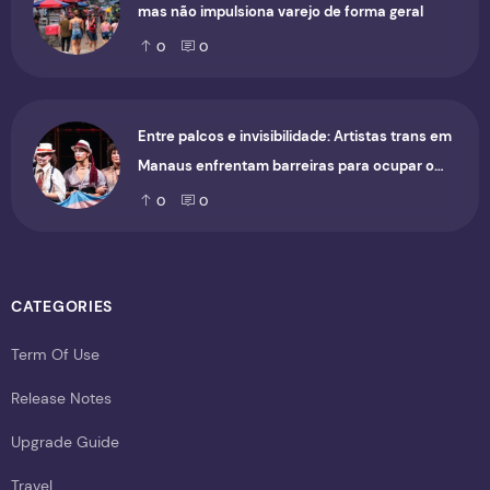
mas não impulsiona varejo de forma geral
0
0
Entre palcos e invisibilidade: Artistas trans em
Manaus enfrentam barreiras para ocupar o
cenário cultural
0
0
CATEGORIES
Term Of Use
Release Notes
Upgrade Guide
Travel