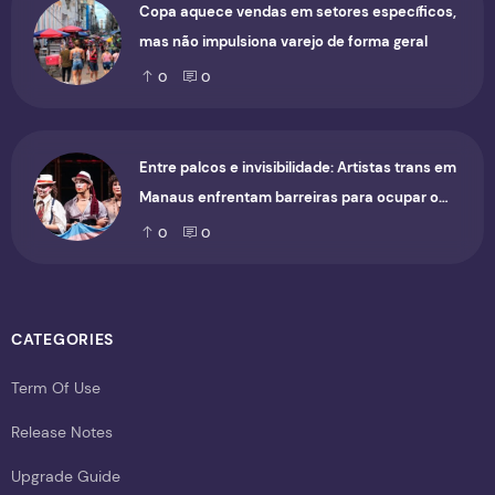
Copa aquece vendas em setores específicos,
mas não impulsiona varejo de forma geral
0
0
Entre palcos e invisibilidade: Artistas trans em
Manaus enfrentam barreiras para ocupar o
cenário cultural
0
0
CATEGORIES
Term Of Use
Release Notes
Upgrade Guide