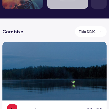
Cambixe
Title DESC
A chama que a água não apaga: a lenda do fogo-fátuo