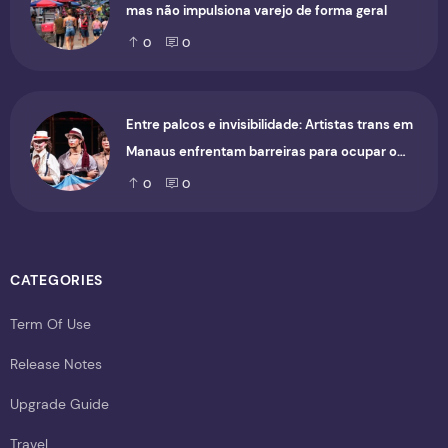
mas não impulsiona varejo de forma geral
0
0
Entre palcos e invisibilidade: Artistas trans em
Manaus enfrentam barreiras para ocupar o
cenário cultural
0
0
CATEGORIES
Term Of Use
Release Notes
Upgrade Guide
Travel