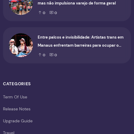
mas não impulsiona varejo de forma geral
0
0
Entre palcos e invisibilidade: Artistas trans em
Manaus enfrentam barreiras para ocupar o
cenário cultural
0
0
CATEGORIES
Term Of Use
Release Notes
Upgrade Guide
Travel