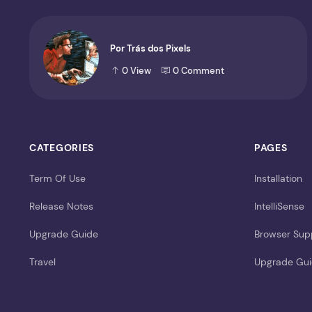
Por Trás dos Pixels
0
View
0
Comment
CATEGORIES
PAGES
Term Of Use
Installation
Release Notes
IntelliSense
Upgrade Guide
Browser Sup
Travel
Upgrade Gu