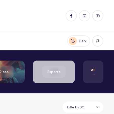
Dark
Enable dark mode
All
Dicas
Esporte
Title DESC