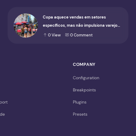
Copa aquece vendas em setores
específicos, mas não impulsiona varejo
de forma geral
0
View
0
Comment
COMPANY
Configuration
Breakpoints
port
Plugins
ide
Presets