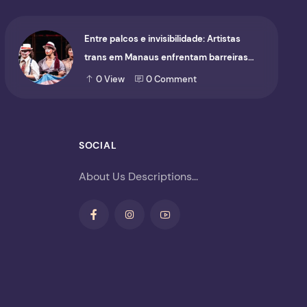
Entre palcos e invisibilidade: Artistas
trans em Manaus enfrentam barreiras
para ocupar o cenário cultural
0
View
0
Comment
SOCIAL
About Us Descriptions...