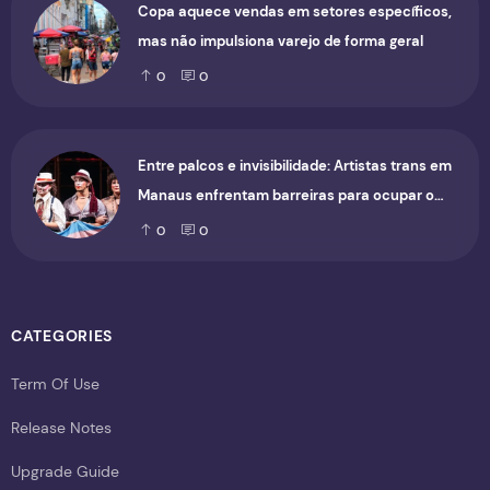
Copa aquece vendas em setores específicos,
mas não impulsiona varejo de forma geral
0
0
Entre palcos e invisibilidade: Artistas trans em
Manaus enfrentam barreiras para ocupar o
cenário cultural
0
0
CATEGORIES
Term Of Use
Release Notes
Upgrade Guide