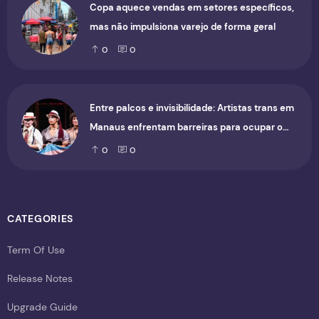
Copa aquece vendas em setores específicos,
mas não impulsiona varejo de forma geral
0
0
Entre palcos e invisibilidade: Artistas trans em
Manaus enfrentam barreiras para ocupar o
cenário cultural
0
0
CATEGORIES
Term Of Use
Release Notes
Upgrade Guide