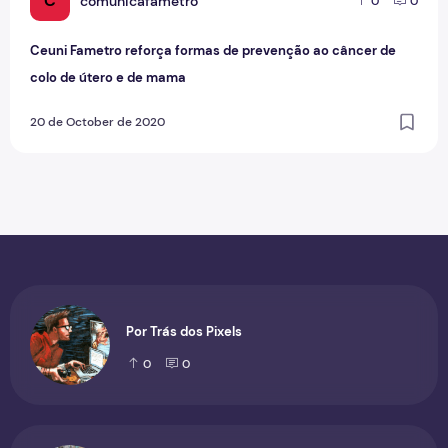
C
comunicafametro
0
0
Ceuni Fametro reforça formas de prevenção ao câncer de
colo de útero e de mama
20 de October de 2020
Por Trás dos Pixels
0
0