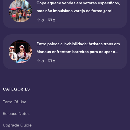
Copa aquece vendas em setores específicos,
mas não impulsiona varejo de forma geral
0
0
Entre palcos e invisibilidade: Artistas trans em
Manaus enfrentam barreiras para ocupar o
cenário cultural
0
0
CATEGORIES
Term Of Use
Release Notes
Upgrade Guide