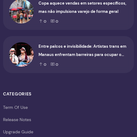
Copa aquece vendas em setores específicos,
mas não impulsiona varejo de forma geral
0
0
Entre palcos e invisibilidade: Artistas trans em
Manaus enfrentam barreiras para ocupar o
cenário cultural
0
0
CATEGORIES
Term Of Use
Release Notes
Upgrade Guide