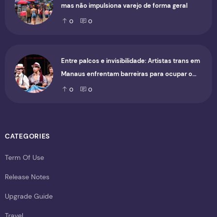
mas não impulsiona varejo de forma geral
0
0
Entre palcos e invisibilidade: Artistas trans em
Manaus enfrentam barreiras para ocupar o
cenário cultural
0
0
CATEGORIES
Term Of Use
Release Notes
Upgrade Guide
Travel