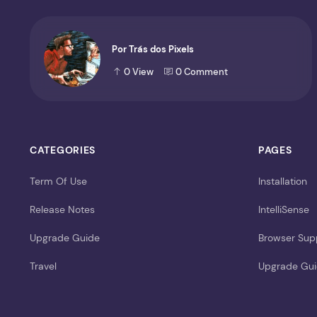
Por Trás dos Pixels
0
View
0
Comment
CATEGORIES
PAGES
Term Of Use
Installation
Release Notes
IntelliSense
Upgrade Guide
Browser Sup
Travel
Upgrade Gu