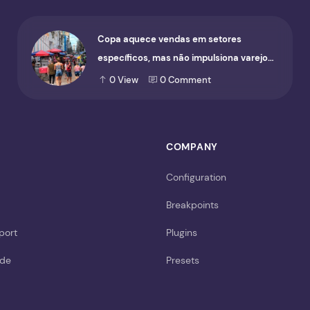
Copa aquece vendas em setores
específicos, mas não impulsiona varejo
de forma geral
0
View
0
Comment
COMPANY
Configuration
Breakpoints
port
Plugins
ide
Presets