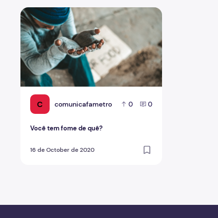
Você tem fome de quê?
C
comunicafametro
0
0
Você tem fome de quê?
16 de October de 2020