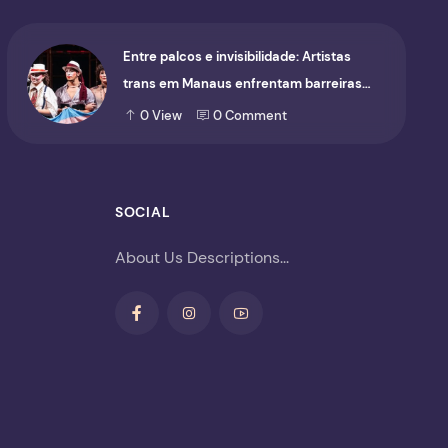
Entre palcos e invisibilidade: Artistas
trans em Manaus enfrentam barreiras
para ocupar o cenário cultural
0
View
0
Comment
SOCIAL
About Us Descriptions...