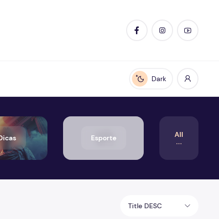
Dark
Enable dark mode
All
Dicas
Esporte
Title DESC