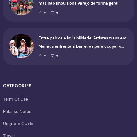
mas não impulsiona varejo de forma geral
0
0
Entre palcos e invisibilidade: Artistas trans em
Manaus enfrentam barreiras para ocupar o
cenário cultural
0
0
CATEGORIES
Term Of Use
Release Notes
Upgrade Guide
Travel