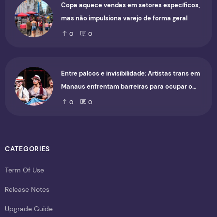
Copa aquece vendas em setores específicos,
mas não impulsiona varejo de forma geral
0
0
Entre palcos e invisibilidade: Artistas trans em
Manaus enfrentam barreiras para ocupar o
cenário cultural
0
0
CATEGORIES
Term Of Use
Release Notes
Upgrade Guide